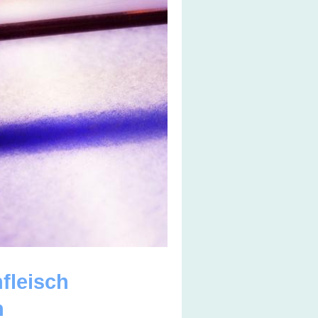
Zahnfleisch
n